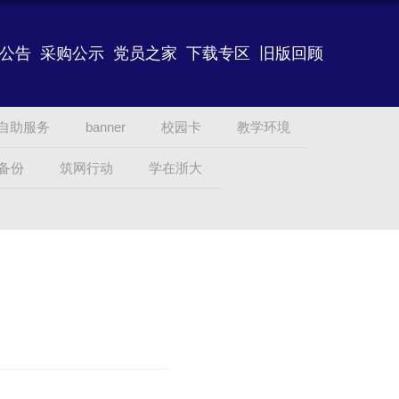
公告
采购公示
党员之家
下载专区
旧版回顾
自助服务
banner
校园卡
教学环境
备份
筑网行动
学在浙大