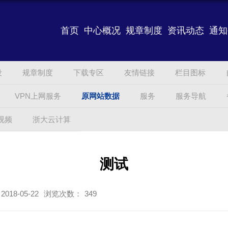
首页
中心概况
规章制度
资讯动态
通知
设
规章制度
下载专区
友情链接
栏目图标
VPN上网服务
原网站数据
服务
服务导航
视频
浙大云计算
测试
18-05-22
浏览次数：
349